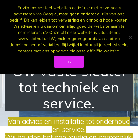
Skip
Er zijn momenteel websites actief die met onze naam
to
adverteren via Google, maar geen onderdeel zijn van ons
content
bedrijf. Dit kan leiden tot verwarring en onnodig hoge kosten.
Wij adviseren u daarom om altijd goed de websitenaam te
controleren. 👉 Onze officiële website is uitsluitend:
www.slothulp.nl Wij maken geen gebruik van andere
domeinnamen of variaties. Bij twijfel kunt u altijd rechtstreeks
Slothulp.
contact met ons opnemen via onze officiële website.
Ok
Uw vaste sleutel
tot techniek en
service.
Van advies en installatie tot onderhoud
en service.
Wij houden het eenvoudig en persoonlijk.