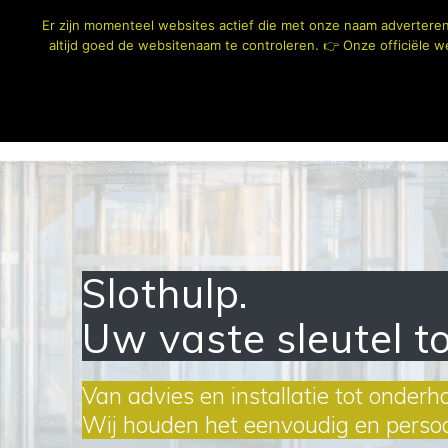
Skip
Er zijn momenteel websites actief die met onze naam adverteren 
to
altijd goed de websitenaam te controleren. 👉 Onze officiële we
content
HOME
TOEG
Slothulp.
Uw vaste sleutel to
Van advies en installatie tot onderh
Wij houden het eenvoudig en persoon