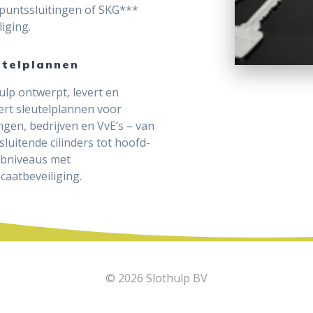
puntssluitingen of SKG***
liging.
utelplannen
ulp ontwerpt, levert en
rt sleutelplannen voor
gen, bedrijven en VvE’s – van
ksluitende cilinders tot hoofd-
ubniveaus met
ficaatbeveiliging.
© 2026 Slothulp BV