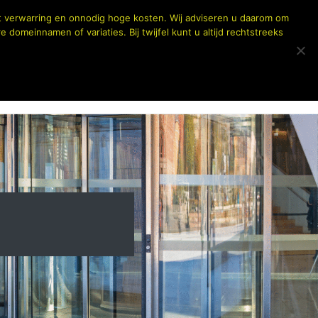
SLOTHULP BV- uw partner in technisch onderhoud en service
tot verwarring en onnodig hoge kosten. Wij adviseren u daarom om
domeinnamen of variaties. Bij twijfel kunt u altijd rechtstreeks
WONING BEVEILIGING
ONZE DIENSTEN
EL BESTELLEN
TARIEVEN
CONTACT