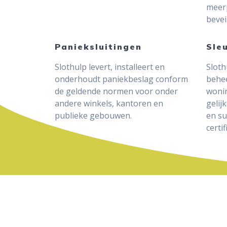
meer
bevei
Panieksluitingen
Sle
Slothulp levert, installeert en
Sloth
onderhoudt paniekbeslag conform
behee
de geldende normen voor onder
wonin
andere winkels, kantoren en
gelij
publieke gebouwen.
en s
certi