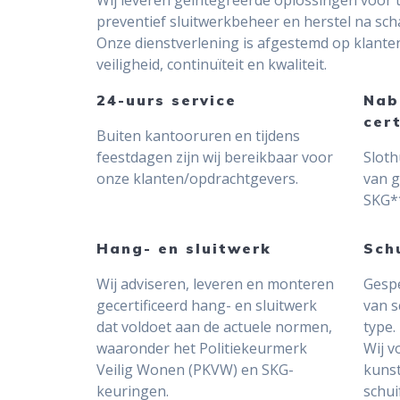
preventief sluitwerkbeheer en herstel na sch
Onze dienstverlening is afgestemd op klanten
veiligheid, continuïteit en kwaliteit.
24-uurs service
Nab
cer
Buiten kantooruren en tijdens
feestdagen zijn wij bereikbaar voor
Sloth
onze klanten/opdrachtgevers.
van g
SKG**
Hang- en sluitwerk
Schu
Wij adviseren, leveren en monteren
Gespe
gecertificeerd hang- en sluitwerk
van s
dat voldoet aan de actuele normen,
type.
waaronder het Politiekeurmerk
Wij v
Veilig Wonen (PKVW) en SKG-
kunst
keuringen.
schui