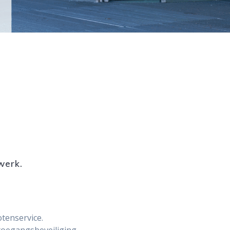
werk.
otenservice.
toegangsbeveiliging,