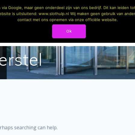
via Google, maar geen onderdeel zijn van ons bedrijf. Dit kan leiden 
bsite is uitsluitend: www.slothulp.nl Wij maken geen gebruik van andere 
contact met ons opnemen via onze officiële website.
ANGSCONTROLE
AUTOMATISCHE DEURDRANGER
Ok
SLEUT
erstel
erhaps searching can help.